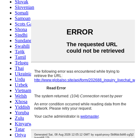
Slovak
Slovenian
Somali
Samoan
Scots Gaelic
Shona
Sindhi
Sundanese
Swahili
Tajik
Tamil
Telugu
Thai
Ukrainian
Urdu
Uzbek
Vietnamese
Welsh
Xhosa
Yiddish
Yoruba
Zulu
Kinyarwanda
Tatar
Oriya