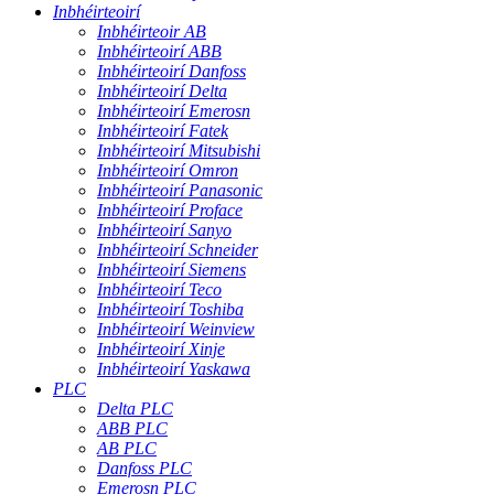
Inbhéirteoirí
Inbhéirteoir AB
Inbhéirteoirí ABB
Inbhéirteoirí Danfoss
Inbhéirteoirí Delta
Inbhéirteoirí Emerosn
Inbhéirteoirí Fatek
Inbhéirteoirí Mitsubishi
Inbhéirteoirí Omron
Inbhéirteoirí Panasonic
Inbhéirteoirí Proface
Inbhéirteoirí Sanyo
Inbhéirteoirí Schneider
Inbhéirteoirí Siemens
Inbhéirteoirí Teco
Inbhéirteoirí Toshiba
Inbhéirteoirí Weinview
Inbhéirteoirí Xinje
Inbhéirteoirí Yaskawa
PLC
Delta PLC
ABB PLC
AB PLC
Danfoss PLC
Emerosn PLC