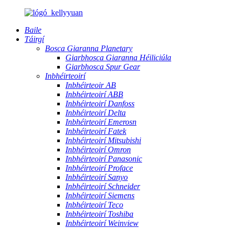
Baile
Táirgí
Bosca Giaranna Planetary
Giarbhosca Giaranna Héiliciúla
Giarbhosca Spur Gear
Inbhéirteoirí
Inbhéirteoir AB
Inbhéirteoirí ABB
Inbhéirteoirí Danfoss
Inbhéirteoirí Delta
Inbhéirteoirí Emerosn
Inbhéirteoirí Fatek
Inbhéirteoirí Mitsubishi
Inbhéirteoirí Omron
Inbhéirteoirí Panasonic
Inbhéirteoirí Proface
Inbhéirteoirí Sanyo
Inbhéirteoirí Schneider
Inbhéirteoirí Siemens
Inbhéirteoirí Teco
Inbhéirteoirí Toshiba
Inbhéirteoirí Weinview