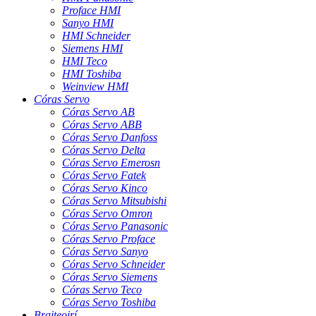
Proface HMI
Sanyo HMI
HMI Schneider
Siemens HMI
HMI Teco
HMI Toshiba
Weinview HMI
Córas Servo
Córas Servo AB
Córas Servo ABB
Córas Servo Danfoss
Córas Servo Delta
Córas Servo Emerosn
Córas Servo Fatek
Córas Servo Kinco
Córas Servo Mitsubishi
Córas Servo Omron
Córas Servo Panasonic
Córas Servo Proface
Córas Servo Sanyo
Córas Servo Schneider
Córas Servo Siemens
Córas Servo Teco
Córas Servo Toshiba
Braiteoirí