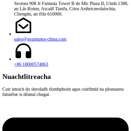
Seomra 908 Jr Fantasia Tower B de Mic Plaza II, Uimh.1388,
an Lár-Roinn, Ascaill Tianfu, Crios Ardteicneolaíochta,
Chengdu, an tSín 610000.
sales@gearmotor-china.com
+86 18000574863
Nuachtlitreacha
Cuir isteach do sheoladh ríomhphoist agus cuirfimid na pleananna
faisnéise is déanaí chugat.