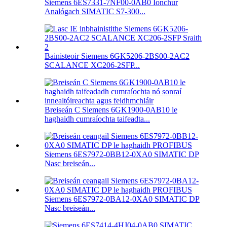
Siemens 6ES7331-7NF00-0AB0 Ionchur
Analógach SIMATIC S7-300...
Bainisteoir Siemens 6GK5206-2BS00-2AC2
SCALANCE XC206-2SFP...
Breiseán C Siemens 6GK1900-0AB10 le
haghaidh cumraíochta taifeadta...
Siemens 6ES7972-0BB12-0XA0 SIMATIC DP
Nasc breiseán...
Siemens 6ES7972-0BA12-0XA0 SIMATIC DP
Nasc breiseán...