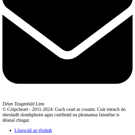
Déan Teagmháil Linn
© Cóipcheart - 2011-2024: Gach ceart ar cosaint. Cuir isteach do
sheoladh ríomhphoist agus cuirfimid na pleananna faisnéise is
déanaí chugat.
Léarscáil an tSuímh