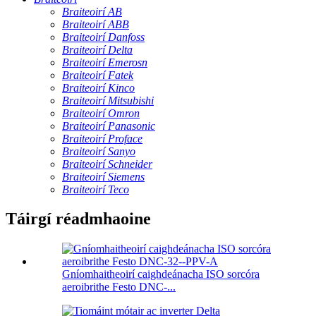
Braiteoirí AB
Braiteoirí ABB
Braiteoirí Danfoss
Braiteoirí Delta
Braiteoirí Emerosn
Braiteoirí Fatek
Braiteoirí Kinco
Braiteoirí Mitsubishi
Braiteoirí Omron
Braiteoirí Panasonic
Braiteoirí Proface
Braiteoirí Sanyo
Braiteoirí Schneider
Braiteoirí Siemens
Braiteoirí Teco
Táirgí réadmhaoine
Gníomhaitheoirí caighdeánacha ISO sorcóra
aeroibrithe Festo DNC-...