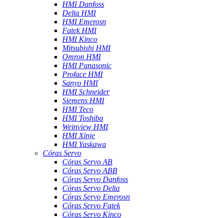
HMI Danfoss
Delta HMI
HMI Emerosn
Fatek HMI
HMI Kinco
Mitsubishi HMI
Omron HMI
HMI Panasonic
Proface HMI
Sanyo HMI
HMI Schneider
Siemens HMI
HMI Teco
HMI Toshiba
Weinview HMI
HMI Xinje
HMI Yaskawa
Córas Servo
Córas Servo AB
Córas Servo ABB
Córas Servo Danfoss
Córas Servo Delta
Córas Servo Emerosn
Córas Servo Fatek
Córas Servo Kinco