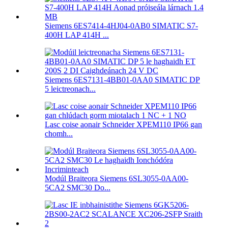
Siemens 6ES7414-4HJ04-0AB0 SIMATIC S7-
400H LAP 414H ...
Siemens 6ES7131-4BB01-0AA0 SIMATIC DP
5 leictreonach...
Lasc coise aonair Schneider XPEM110 IP66 gan
chomh...
Modúl Braiteora Siemens 6SL3055-0AA00-
5CA2 SMC30 Do...