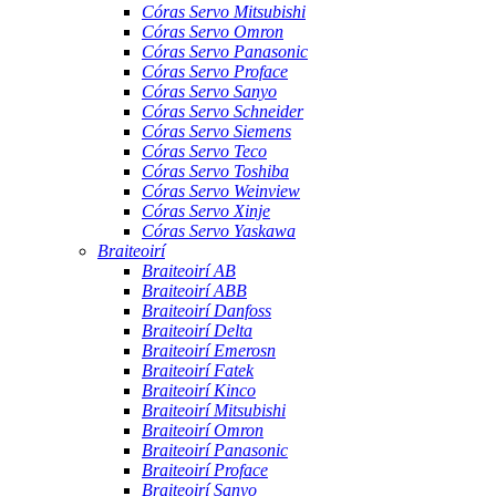
Córas Servo Mitsubishi
Córas Servo Omron
Córas Servo Panasonic
Córas Servo Proface
Córas Servo Sanyo
Córas Servo Schneider
Córas Servo Siemens
Córas Servo Teco
Córas Servo Toshiba
Córas Servo Weinview
Córas Servo Xinje
Córas Servo Yaskawa
Braiteoirí
Braiteoirí AB
Braiteoirí ABB
Braiteoirí Danfoss
Braiteoirí Delta
Braiteoirí Emerosn
Braiteoirí Fatek
Braiteoirí Kinco
Braiteoirí Mitsubishi
Braiteoirí Omron
Braiteoirí Panasonic
Braiteoirí Proface
Braiteoirí Sanyo