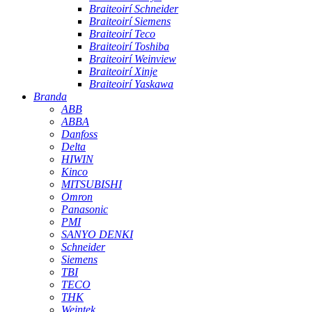
Braiteoirí Schneider
Braiteoirí Siemens
Braiteoirí Teco
Braiteoirí Toshiba
Braiteoirí Weinview
Braiteoirí Xinje
Braiteoirí Yaskawa
Branda
ABB
ABBA
Danfoss
Delta
HIWIN
Kinco
MITSUBISHI
Omron
Panasonic
PMI
SANYO DENKI
Schneider
Siemens
TBI
TECO
THK
Weintek