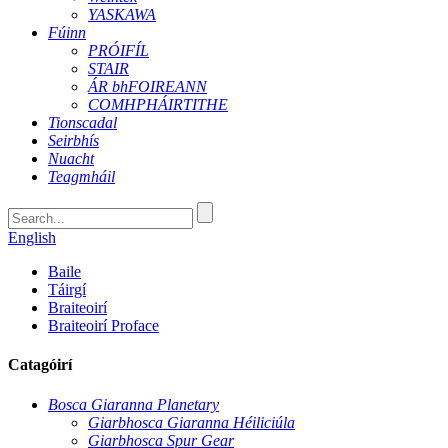
YASKAWA
Fúinn
PRÓIFÍL
STAIR
ÁR bhFOIREANN
COMHPHÁIRTITHE
Tionscadal
Seirbhís
Nuacht
Teagmháil
English
Baile
Táirgí
Braiteoirí
Braiteoirí Proface
Catagóirí
Bosca Giaranna Planetary
Giarbhosca Giaranna Héiliciúla
Giarbhosca Spur Gear