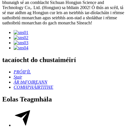
bhunaigh sé an comhlacht Sichuan Hongjun Science and
Technology Co,. Ltd. (Hongjun) sa bhliain 2002! Ó thús an scéil, tá
sé mar aidhm ag Hongjun cur leis an tseirbhís iar-díolacháin i réimse
uathoibriú monarchan agus seirbhís aon-stad a sholáthar i réimse
uathoibriú monarchan do gach monarcha Síneach!
tacaíocht do chustaiméirí
PRÓIFÍL
Stair
ÁR bhFOIREANN
COMHPHÁIRTITHE
Eolas Teagmhála