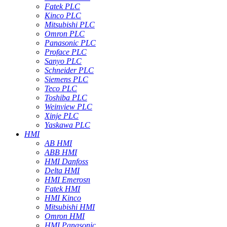
Fatek PLC
Kinco PLC
Mitsubishi PLC
Omron PLC
Panasonic PLC
Proface PLC
Sanyo PLC
Schneider PLC
Siemens PLC
Teco PLC
Toshiba PLC
Weinview PLC
Xinje PLC
Yaskawa PLC
HMI
AB HMI
ABB HMI
HMI Danfoss
Delta HMI
HMI Emerosn
Fatek HMI
HMI Kinco
Mitsubishi HMI
Omron HMI
HMI Panasonic