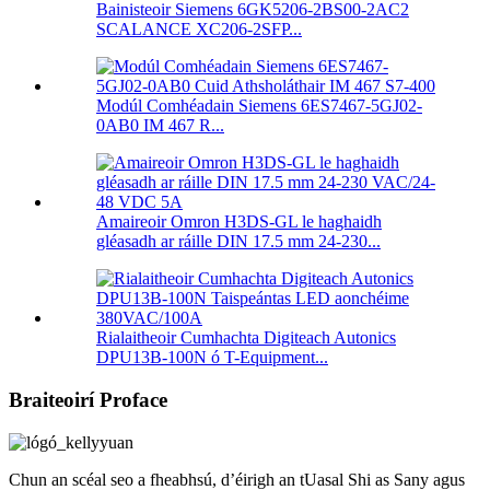
Bainisteoir Siemens 6GK5206-2BS00-2AC2
SCALANCE XC206-2SFP...
Modúl Comhéadain Siemens 6ES7467-5GJ02-
0AB0 IM 467 R...
Amaireoir Omron H3DS-GL le haghaidh
gléasadh ar ráille DIN 17.5 mm 24-230...
Rialaitheoir Cumhachta Digiteach Autonics
DPU13B-100N ó T-Equipment...
Braiteoirí Proface
Chun an scéal seo a fheabhsú, d’éirigh an tUasal Shi as Sany agus