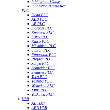
Inbhéirteoirí Xinje
Inbhéirteoirí Yaskawa
PLC
Delta PLC
ABB PLC
AB PLC
Danfoss PLC
Emerosn PLC
Fatek PLC
Kinco PLC
Mitsubishi PLC
Omron PLC
Panasonic PLC
Proface PLC
Sanyo PLC
Schneider PLC
Siemens PLC
Teco PLC
Toshiba PLC
Weinview PLC
Xinje PLC
Yaskawa PLC
HMI
AB HMI
ABB HMI