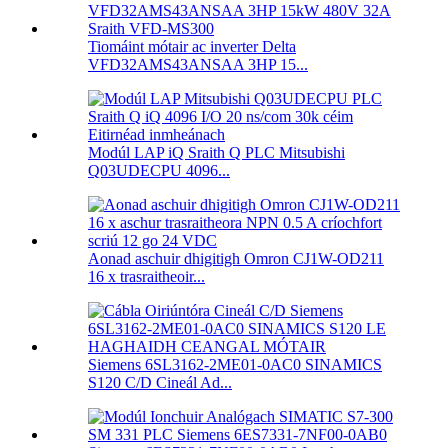
Tiomáint mótair ac inverter Delta
VFD32AMS43ANSAA 3HP 15...
Modúl LAP iQ Sraith Q PLC Mitsubishi
Q03UDECPU 4096...
Aonad aschuir dhigitigh Omron CJ1W-OD211
16 x trasraitheoir...
Siemens 6SL3162-2ME01-0AC0 SINAMICS
S120 C/D Cineál Ad...