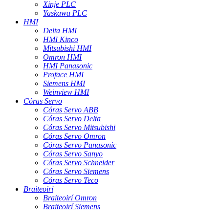
Xinje PLC
Yaskawa PLC
HMI
Delta HMI
HMI Kinco
Mitsubishi HMI
Omron HMI
HMI Panasonic
Proface HMI
Siemens HMI
Weinview HMI
Córas Servo
Córas Servo ABB
Córas Servo Delta
Córas Servo Mitsubishi
Córas Servo Omron
Córas Servo Panasonic
Córas Servo Sanyo
Córas Servo Schneider
Córas Servo Siemens
Córas Servo Teco
Braiteoirí
Braiteoirí Omron
Braiteoirí Siemens