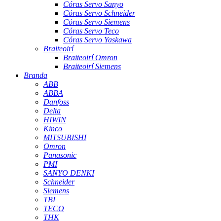
Córas Servo Sanyo
Córas Servo Schneider
Córas Servo Siemens
Córas Servo Teco
Córas Servo Yaskawa
Braiteoirí
Braiteoirí Omron
Braiteoirí Siemens
Branda
ABB
ABBA
Danfoss
Delta
HIWIN
Kinco
MITSUBISHI
Omron
Panasonic
PMI
SANYO DENKI
Schneider
Siemens
TBI
TECO
THK