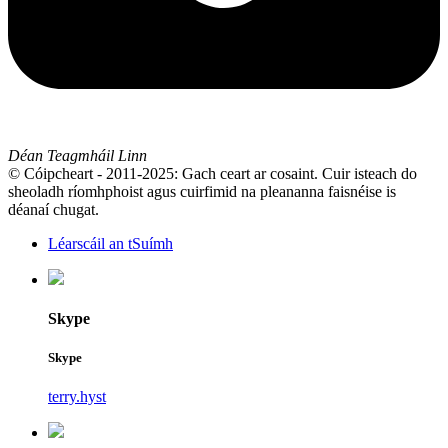
Déan Teagmháil Linn
© Cóipcheart - 2011-2025: Gach ceart ar cosaint. Cuir isteach do
sheoladh ríomhphoist agus cuirfimid na pleananna faisnéise is
déanaí chugat.
Léarscáil an tSuímh
Skype
Skype
terry.hyst