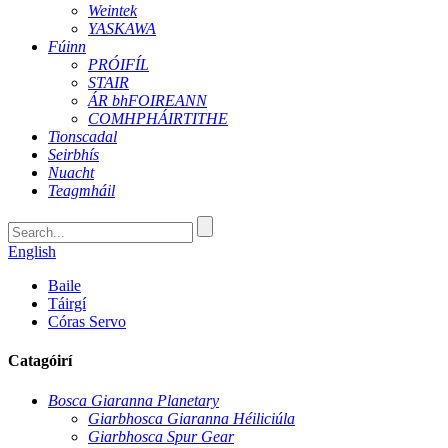
Weintek
YASKAWA
Fúinn
PRÓIFÍL
STAIR
ÁR bhFOIREANN
COMHPHÁIRTITHE
Tionscadal
Seirbhís
Nuacht
Teagmháil
English
Baile
Táirgí
Córas Servo
Catagóirí
Bosca Giaranna Planetary
Giarbhosca Giaranna Héiliciúla
Giarbhosca Spur Gear