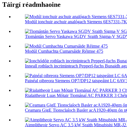
Táirgí réadmhaoine
Modúl ionchuir aschuir analógach Siemens 6ES7331-7
Tiomántán Servo Yaskawa SGDV Sraith Sigma-V SGD
Modúl Cumhachta Cumarsáide Réimse 475
Inneall rothlach incriminteach Pepperl-fuchs Bunaidh ag
Painéal oibreora Siemens OP7/DP12 taispeáint LC 6AV3
Rialaitheoir Luas Mótair Tiománaí AC PARKER 3 Chéim
Ceamara GigE Tionsclaíoch Basler acA1920-40gm ón n
Aimplitheoir Servo AC 3.5 kW Sraith Mitsubishi MR-J2