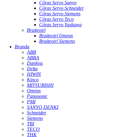
Córas Servo Sanyo
Córas Servo Schneider
Córas Servo Siemens
Córas Servo Teco
Córas Servo Yaskawa
Braiteoirí
Braiteoirí Omron
Braiteoirí Siemens
Branda
ABB
ABBA
Danfoss
Delta
HIWIN
Kinco
MITSUBISHI
Omron
Panasonic
PMI
SANYO DENKI
Schneider
Siemens
TBI
TECO
THK