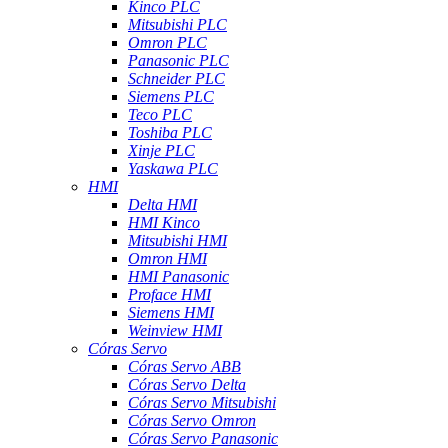
Kinco PLC
Mitsubishi PLC
Omron PLC
Panasonic PLC
Schneider PLC
Siemens PLC
Teco PLC
Toshiba PLC
Xinje PLC
Yaskawa PLC
HMI
Delta HMI
HMI Kinco
Mitsubishi HMI
Omron HMI
HMI Panasonic
Proface HMI
Siemens HMI
Weinview HMI
Córas Servo
Córas Servo ABB
Córas Servo Delta
Córas Servo Mitsubishi
Córas Servo Omron
Córas Servo Panasonic