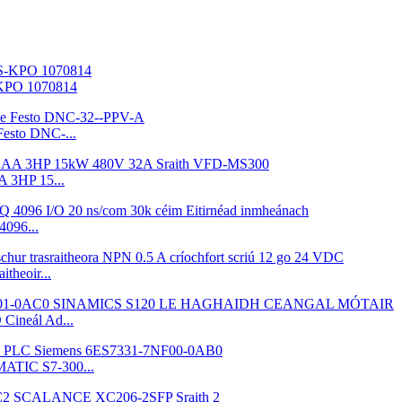
-KPO 1070814
Festo DNC-...
 3HP 15...
096...
theoir...
ineál Ad...
ATIC S7-300...