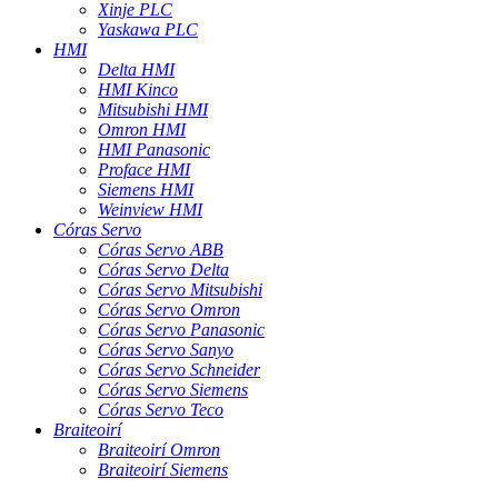
Xinje PLC
Yaskawa PLC
HMI
Delta HMI
HMI Kinco
Mitsubishi HMI
Omron HMI
HMI Panasonic
Proface HMI
Siemens HMI
Weinview HMI
Córas Servo
Córas Servo ABB
Córas Servo Delta
Córas Servo Mitsubishi
Córas Servo Omron
Córas Servo Panasonic
Córas Servo Sanyo
Córas Servo Schneider
Córas Servo Siemens
Córas Servo Teco
Braiteoirí
Braiteoirí Omron
Braiteoirí Siemens