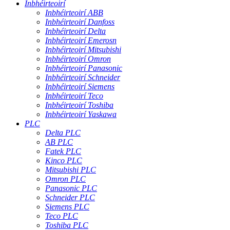
Inbhéirteoirí
Inbhéirteoirí ABB
Inbhéirteoirí Danfoss
Inbhéirteoirí Delta
Inbhéirteoirí Emerosn
Inbhéirteoirí Mitsubishi
Inbhéirteoirí Omron
Inbhéirteoirí Panasonic
Inbhéirteoirí Schneider
Inbhéirteoirí Siemens
Inbhéirteoirí Teco
Inbhéirteoirí Toshiba
Inbhéirteoirí Yaskawa
PLC
Delta PLC
AB PLC
Fatek PLC
Kinco PLC
Mitsubishi PLC
Omron PLC
Panasonic PLC
Schneider PLC
Siemens PLC
Teco PLC
Toshiba PLC