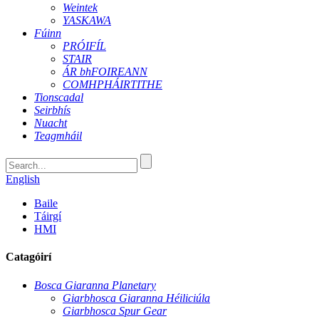
Weintek
YASKAWA
Fúinn
PRÓIFÍL
STAIR
ÁR bhFOIREANN
COMHPHÁIRTITHE
Tionscadal
Seirbhís
Nuacht
Teagmháil
English
Baile
Táirgí
HMI
Catagóirí
Bosca Giaranna Planetary
Giarbhosca Giaranna Héiliciúla
Giarbhosca Spur Gear