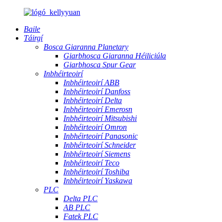
Baile
Táirgí
Bosca Giaranna Planetary
Giarbhosca Giaranna Héiliciúla
Giarbhosca Spur Gear
Inbhéirteoirí
Inbhéirteoirí ABB
Inbhéirteoirí Danfoss
Inbhéirteoirí Delta
Inbhéirteoirí Emerosn
Inbhéirteoirí Mitsubishi
Inbhéirteoirí Omron
Inbhéirteoirí Panasonic
Inbhéirteoirí Schneider
Inbhéirteoirí Siemens
Inbhéirteoirí Teco
Inbhéirteoirí Toshiba
Inbhéirteoirí Yaskawa
PLC
Delta PLC
AB PLC
Fatek PLC