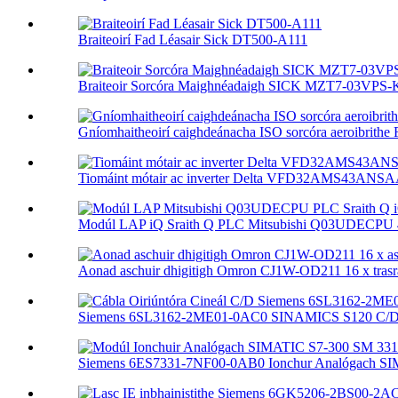
Braiteoirí Fad Léasair Sick DT500-A111
Braiteoir Sorcóra Maighnéadaigh SICK MZT7-03VPS
Gníomhaitheoirí caighdeánacha ISO sorcóra aeroibrithe 
Tiomáint mótair ac inverter Delta VFD32AMS43ANSAA
Modúl LAP iQ Sraith Q PLC Mitsubishi Q03UDECPU 4
Aonad aschuir dhigitigh Omron CJ1W-OD211 16 x trasrai
Siemens 6SL3162-2ME01-0AC0 SINAMICS S120 C/D C
Siemens 6ES7331-7NF00-0AB0 Ionchur Analógach SIM