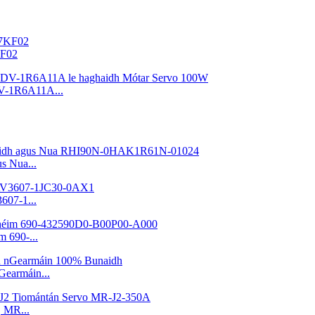
KF02
V-1R6A11A...
us Nua...
607-1...
 690-...
Gearmáin...
, MR...