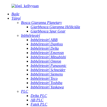
Baile
Táirgí
Bosca Giaranna Planetary
Giarbhosca Giaranna Héiliciúla
Giarbhosca Spur Gear
Inbhéirteoirí
Inbhéirteoirí ABB
Inbhéirteoirí Danfoss
Inbhéirteoirí Delta
Inbhéirteoirí Emerosn
Inbhéirteoirí Mitsubishi
Inbhéirteoirí Omron
Inbhéirteoirí Panasonic
Inbhéirteoirí Schneider
Inbhéirteoirí Siemens
Inbhéirteoirí Teco
Inbhéirteoirí Toshiba
Inbhéirteoirí Yaskawa
PLC
Delta PLC
AB PLC
Fatek PLC