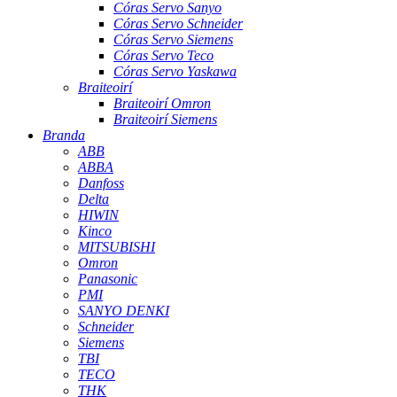
Córas Servo Sanyo
Córas Servo Schneider
Córas Servo Siemens
Córas Servo Teco
Córas Servo Yaskawa
Braiteoirí
Braiteoirí Omron
Braiteoirí Siemens
Branda
ABB
ABBA
Danfoss
Delta
HIWIN
Kinco
MITSUBISHI
Omron
Panasonic
PMI
SANYO DENKI
Schneider
Siemens
TBI
TECO
THK