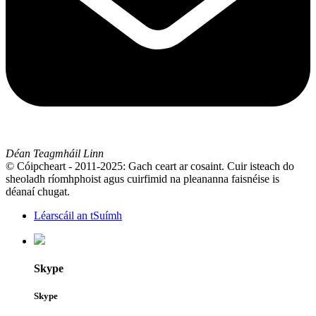
Déan Teagmháil Linn
© Cóipcheart - 2011-2025: Gach ceart ar cosaint. Cuir isteach do
sheoladh ríomhphoist agus cuirfimid na pleananna faisnéise is
déanaí chugat.
Léarscáil an tSuímh
Skype
Skype