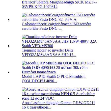
Braiteoir Sorcóra Maighnéadaigh SICK MZT7-
03VPS-KPO 1070814
Gníomhaitheoirí caighdeánacha ISO sorcóra
aeroibrithe Festo DNC-...
Tiomáint mótair ac inverter Delta
VFD32AMS43ANSAA 3HP 15...
Modúl LAP iQ Sraith Q PLC Mitsubishi
Q03UDECPU 4096...
Aonad aschuir dhigitigh Omron CJ1W-OD211
16 x trasraitheoir...