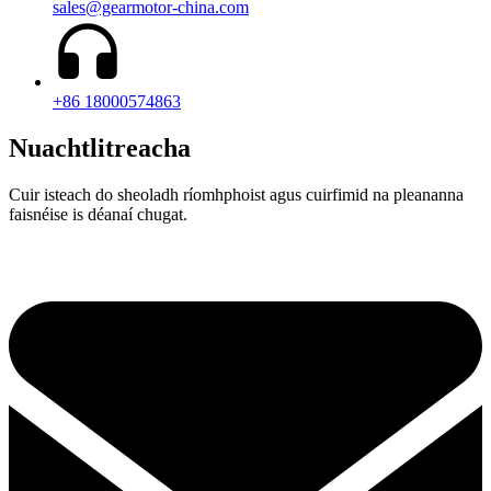
sales@gearmotor-china.com
+86 18000574863
Nuachtlitreacha
Cuir isteach do sheoladh ríomhphoist agus cuirfimid na pleananna
faisnéise is déanaí chugat.