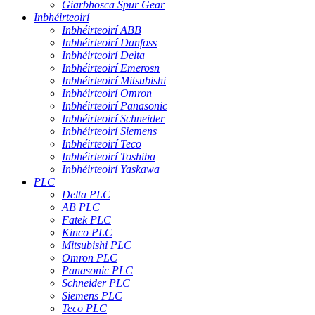
Giarbhosca Spur Gear
Inbhéirteoirí
Inbhéirteoirí ABB
Inbhéirteoirí Danfoss
Inbhéirteoirí Delta
Inbhéirteoirí Emerosn
Inbhéirteoirí Mitsubishi
Inbhéirteoirí Omron
Inbhéirteoirí Panasonic
Inbhéirteoirí Schneider
Inbhéirteoirí Siemens
Inbhéirteoirí Teco
Inbhéirteoirí Toshiba
Inbhéirteoirí Yaskawa
PLC
Delta PLC
AB PLC
Fatek PLC
Kinco PLC
Mitsubishi PLC
Omron PLC
Panasonic PLC
Schneider PLC
Siemens PLC
Teco PLC