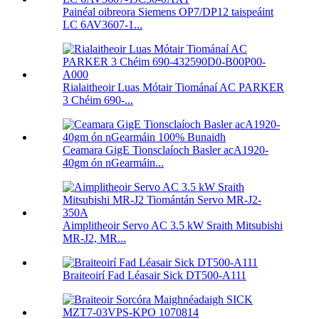
Painéal oibreora Siemens OP7/DP12 taispeáint
LC 6AV3607-1...
Rialaitheoir Luas Mótair Tiománaí AC PARKER
3 Chéim 690-...
Ceamara GigE Tionsclaíoch Basler acA1920-
40gm ón nGearmáin...
Aimplitheoir Servo AC 3.5 kW Sraith Mitsubishi
MR-J2, MR...
Braiteoirí Fad Léasair Sick DT500-A111