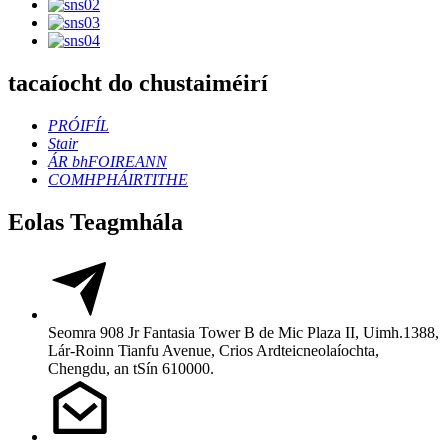
tacaíocht do chustaiméirí
PRÓIFÍL
Stair
ÁR bhFOIREANN
COMHPHÁIRTITHE
Eolas Teagmhála
Seomra 908 Jr Fantasia Tower B de Mic Plaza II, Uimh.1388,
Lár-Roinn Tianfu Avenue, Crios Ardteicneolaíochta,
Chengdu, an tSín 610000.