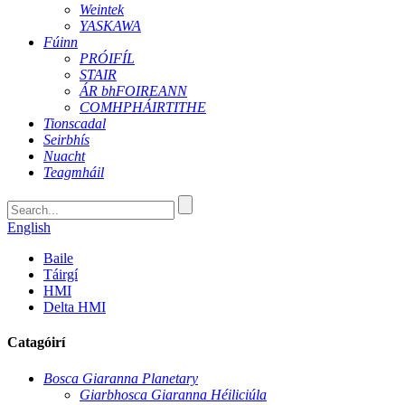
Weintek
YASKAWA
Fúinn
PRÓIFÍL
STAIR
ÁR bhFOIREANN
COMHPHÁIRTITHE
Tionscadal
Seirbhís
Nuacht
Teagmháil
English
Baile
Táirgí
HMI
Delta HMI
Catagóirí
Bosca Giaranna Planetary
Giarbhosca Giaranna Héiliciúla