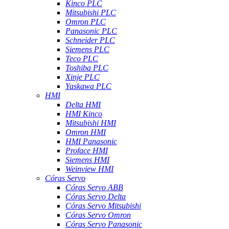
Kinco PLC
Mitsubishi PLC
Omron PLC
Panasonic PLC
Schneider PLC
Siemens PLC
Teco PLC
Toshiba PLC
Xinje PLC
Yaskawa PLC
HMI
Delta HMI
HMI Kinco
Mitsubishi HMI
Omron HMI
HMI Panasonic
Proface HMI
Siemens HMI
Weinview HMI
Córas Servo
Córas Servo ABB
Córas Servo Delta
Córas Servo Mitsubishi
Córas Servo Omron
Córas Servo Panasonic