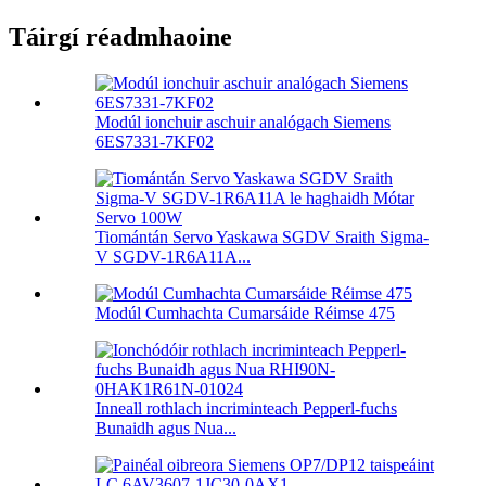
Táirgí réadmhaoine
Modúl ionchuir aschuir analógach Siemens
6ES7331-7KF02
Tiomántán Servo Yaskawa SGDV Sraith Sigma-
V SGDV-1R6A11A...
Modúl Cumhachta Cumarsáide Réimse 475
Inneall rothlach incriminteach Pepperl-fuchs
Bunaidh agus Nua...