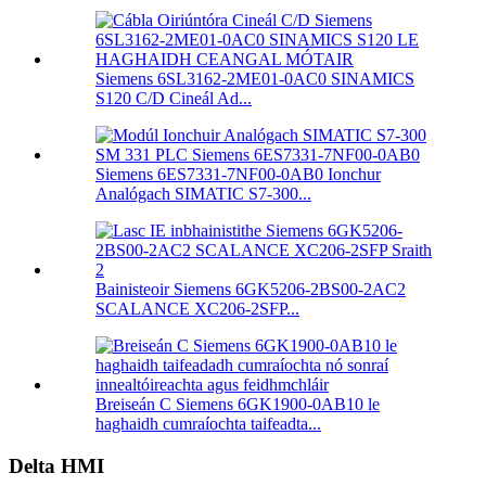
Siemens 6SL3162-2ME01-0AC0 SINAMICS
S120 C/D Cineál Ad...
Siemens 6ES7331-7NF00-0AB0 Ionchur
Analógach SIMATIC S7-300...
Bainisteoir Siemens 6GK5206-2BS00-2AC2
SCALANCE XC206-2SFP...
Breiseán C Siemens 6GK1900-0AB10 le
haghaidh cumraíochta taifeadta...
Delta HMI