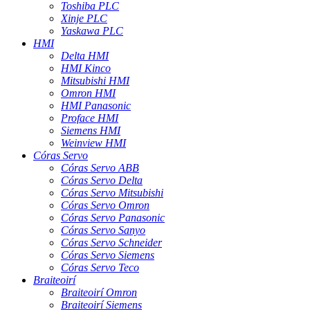
Toshiba PLC
Xinje PLC
Yaskawa PLC
HMI
Delta HMI
HMI Kinco
Mitsubishi HMI
Omron HMI
HMI Panasonic
Proface HMI
Siemens HMI
Weinview HMI
Córas Servo
Córas Servo ABB
Córas Servo Delta
Córas Servo Mitsubishi
Córas Servo Omron
Córas Servo Panasonic
Córas Servo Sanyo
Córas Servo Schneider
Córas Servo Siemens
Córas Servo Teco
Braiteoirí
Braiteoirí Omron
Braiteoirí Siemens