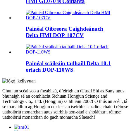
HMI GL070 is Coitianta
Painéal Oibreora Caighdeánach
Delta HMI DOP-107CV
Painéal scáileáin tadhaill Delta 10.1
orlach DOP-110WS
Chun an scéal seo a fheabhsú, d’éirigh an tUasal Shi as Sany agus
bhunaigh sé an comhlacht Sichuan Hongjun Science and
Technology Co,. Ltd. (Hongjun) sa bhliain 2002! Ó thús an scéil, tá
sé mar aidhm ag Hongjun cur leis an tseirbhís iar-díolacháin i réimse
uathoibriú monarchan agus seirbhís aon-stad a sholáthar i réimse
uathoibriú monarchan do gach monarcha Síneach!