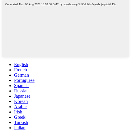
English
French
German
Portuguese
Spanish
Russian
Japanese
Korean
Arabic
Irish
Greek
Turkish
Italian