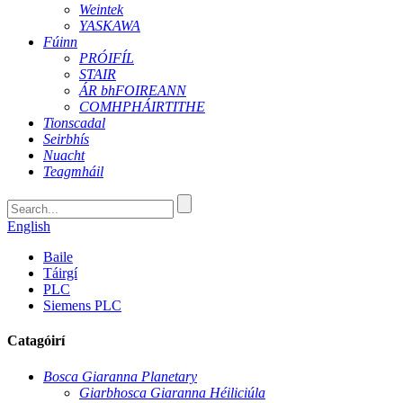
Weintek
YASKAWA
Fúinn
PRÓIFÍL
STAIR
ÁR bhFOIREANN
COMHPHÁIRTITHE
Tionscadal
Seirbhís
Nuacht
Teagmháil
English
Baile
Táirgí
PLC
Siemens PLC
Catagóirí
Bosca Giaranna Planetary
Giarbhosca Giaranna Héiliciúla