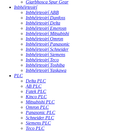
Giarbhosca Spur Gear
Inbhéirteoirí
Inbhéirteoirí ABB
Inbhéirteoirí Danfoss
Inbhéirteoirí Delta
Inbhéirteoirí Emerosn
Inbhéirteoirí Mitsubishi
Inbhéirteoirí Omron
Inbhéirteoirí Panasonic
Inbhéirteoirí Schneider
Inbhéirteoirí Siemens
Inbhéirteoirí Teco
Inbhéirteoirí Toshiba
Inbhéirteoirí Yaskawa
PLC
Delta PLC
AB PLC
Fatek PLC
Kinco PLC
Mitsubishi PLC
Omron PLC
Panasonic PLC
Schneider PLC
Siemens PLC
Teco PLC