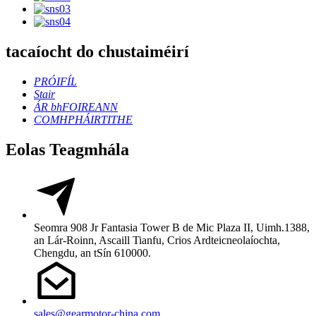
tacaíocht do chustaiméirí
PRÓIFÍL
Stair
ÁR bhFOIREANN
COMHPHÁIRTITHE
Eolas Teagmhála
Seomra 908 Jr Fantasia Tower B de Mic Plaza II, Uimh.1388,
an Lár-Roinn, Ascaill Tianfu, Crios Ardteicneolaíochta,
Chengdu, an tSín 610000.
sales@gearmotor-china.com