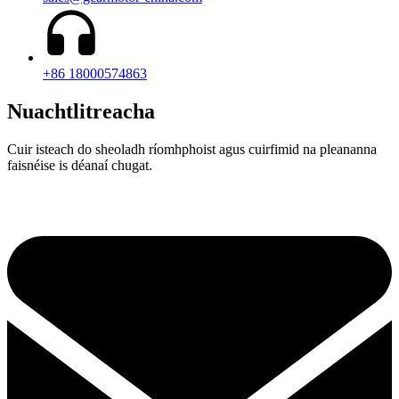
+86 18000574863
Nuachtlitreacha
Cuir isteach do sheoladh ríomhphoist agus cuirfimid na pleananna
faisnéise is déanaí chugat.