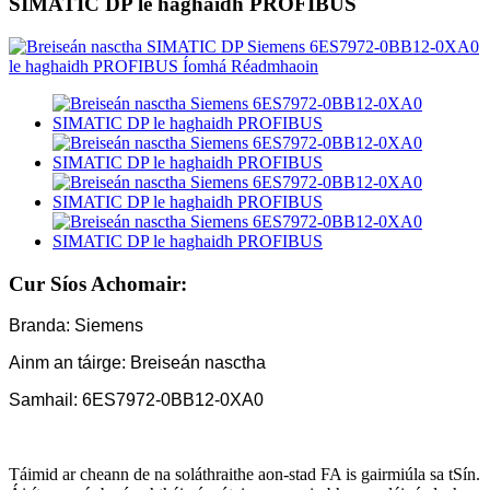
SIMATIC DP le haghaidh PROFIBUS
Cur Síos Achomair:
Branda: Siemens
Ainm an táirge: Breiseán nasctha
Samhail: 6ES7972-0BB12-0XA0
Táimid ar cheann de na soláthraithe aon-stad FA is gairmiúla sa tSín.