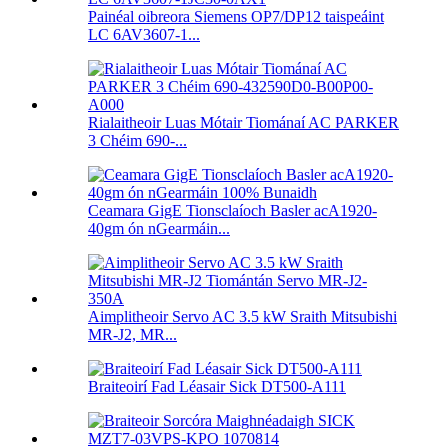
Painéal oibreora Siemens OP7/DP12 taispeáint
LC 6AV3607-1...
Rialaitheoir Luas Mótair Tiománaí AC PARKER
3 Chéim 690-...
Ceamara GigE Tionsclaíoch Basler acA1920-
40gm ón nGearmáin...
Aimplitheoir Servo AC 3.5 kW Sraith Mitsubishi
MR-J2, MR...
Braiteoirí Fad Léasair Sick DT500-A111