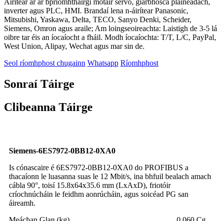
Áirítear ar ár bpríomhtháirgí mótair servo, giarbhosca pláinéadach,
inverter agus PLC, HMI. Brandaí lena n-áirítear Panasonic,
Mitsubishi, Yaskawa, Delta, TECO, Sanyo Denki, Scheider,
Siemens, Omron agus araile; Am loingseoireachta: Laistigh de 3-5 lá
oibre tar éis an íocaíocht a fháil. Modh íocaíochta: T/T, L/C, PayPal,
West Union, Alipay, Wechat agus mar sin de.
Seol ríomhphost chugainn
Whatsapp
Ríomhphost
Sonraí Táirge
Clibeanna Táirge
Siemens-6ES7972-0BB12-0XA0
Is cónascaire é 6ES7972-0BB12-0XA0 do PROFIBUS a
thacaíonn le luasanna suas le 12 Mbit/s, ina bhfuil bealach amach
cábla 90°, toisí 15.8x64x35.6 mm (LxAxD), friotóir
críochnúcháin le feidhm aonrúcháin, agus soicéad PG san
áireamh.
Meáchan Glan (kg)
0,060 Cg