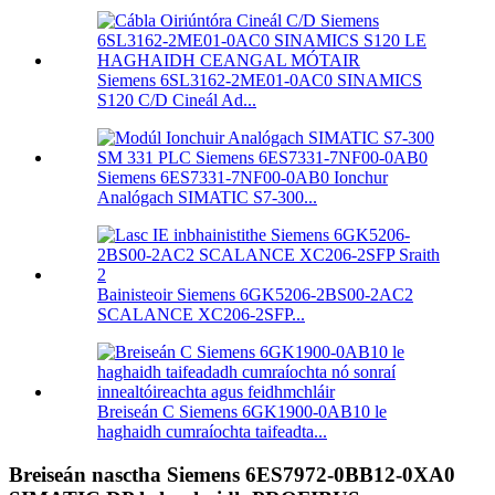
Siemens 6SL3162-2ME01-0AC0 SINAMICS
S120 C/D Cineál Ad...
Siemens 6ES7331-7NF00-0AB0 Ionchur
Analógach SIMATIC S7-300...
Bainisteoir Siemens 6GK5206-2BS00-2AC2
SCALANCE XC206-2SFP...
Breiseán C Siemens 6GK1900-0AB10 le
haghaidh cumraíochta taifeadta...
Breiseán nasctha Siemens 6ES7972-0BB12-0XA0