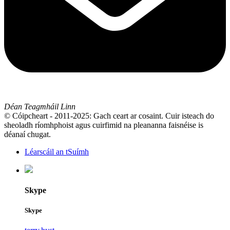
Déan Teagmháil Linn
© Cóipcheart - 2011-2025: Gach ceart ar cosaint. Cuir isteach do
sheoladh ríomhphoist agus cuirfimid na pleananna faisnéise is
déanaí chugat.
Léarscáil an tSuímh
Skype
Skype