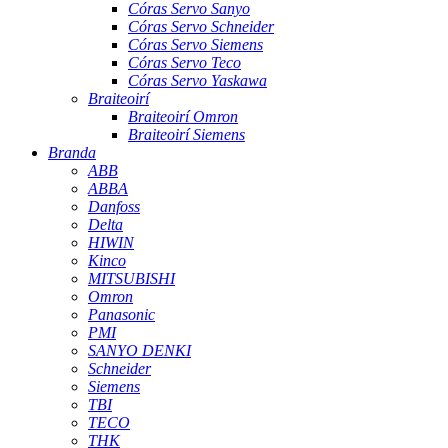
Córas Servo Sanyo
Córas Servo Schneider
Córas Servo Siemens
Córas Servo Teco
Córas Servo Yaskawa
Braiteoirí
Braiteoirí Omron
Braiteoirí Siemens
Branda
ABB
ABBA
Danfoss
Delta
HIWIN
Kinco
MITSUBISHI
Omron
Panasonic
PMI
SANYO DENKI
Schneider
Siemens
TBI
TECO
THK