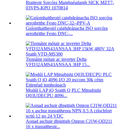
Braiteoir Sorcóra Maighnéadaigh SICK MZT7-
03VPS-KPO 1070814
Gníomhaitheoirí caighdeánacha ISO sorcóra
aeroibrithe Festo DNC-...
Tiomáint mótair ac inverter Delta
VFD32AMS43ANSAA 3HP 15...
Modúl LAP iQ Sraith Q PLC Mitsubishi
Q03UDECPU 4096...
Aonad aschuir dhigitigh Omron CJ1W-OD211
16 x trasraitheoir...