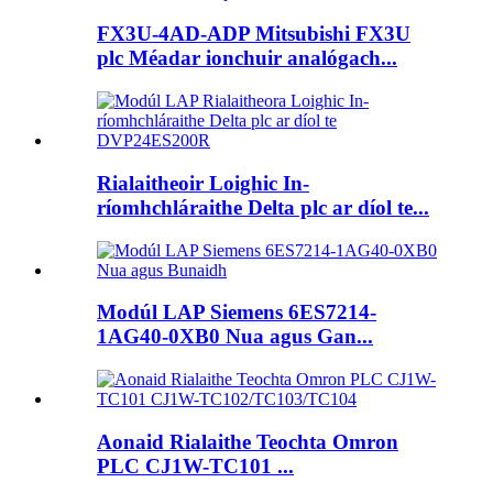
FX3U-4AD-ADP Mitsubishi FX3U
plc Méadar ionchuir analógach...
Rialaitheoir Loighic In-
ríomhchláraithe Delta plc ar díol te...
Modúl LAP Siemens 6ES7214-
1AG40-0XB0 Nua agus Gan...
Aonaid Rialaithe Teochta Omron
PLC CJ1W-TC101 ...