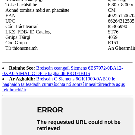
Toise Pacáistithe
6.80 x 8.00 x
Aonad tomhais méid an phacáiste
CM
EAN
40255150670
UPC
66264312535
Cód Tráchtearraí
85366990
LKZ_FDB/ ID Catalog
ST76
Grúpa Táirgí
4059
Cód Grúpa
R151
Tír thionscnaimh
An Ghearmái
Roimhe Seo:
Breiseán ceangail Siemens 6ES7972-0BA12-
0XA0 SIMATIC DP le haghaidh PROFIBUS
Ar Aghaidh:
Breiseán C Siemens 6GK1900-0AB10 le
haghaidh taifeadadh cumraíochta nó sonraí innealtóireachta agus
feidhmchláir