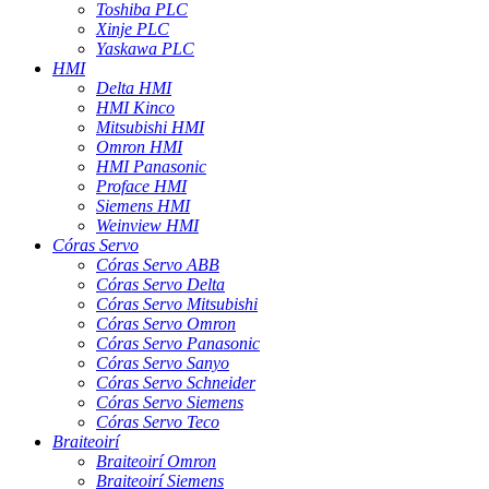
Toshiba PLC
Xinje PLC
Yaskawa PLC
HMI
Delta HMI
HMI Kinco
Mitsubishi HMI
Omron HMI
HMI Panasonic
Proface HMI
Siemens HMI
Weinview HMI
Córas Servo
Córas Servo ABB
Córas Servo Delta
Córas Servo Mitsubishi
Córas Servo Omron
Córas Servo Panasonic
Córas Servo Sanyo
Córas Servo Schneider
Córas Servo Siemens
Córas Servo Teco
Braiteoirí
Braiteoirí Omron
Braiteoirí Siemens