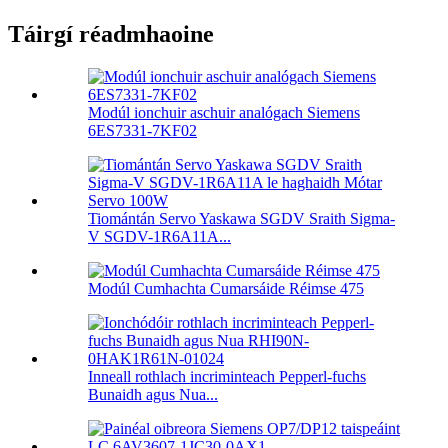
Táirgí réadmhaoine
Modúl ionchuir aschuir analógach Siemens
6ES7331-7KF02
Tiomántán Servo Yaskawa SGDV Sraith Sigma-
V SGDV-1R6A11A...
Modúl Cumhachta Cumarsáide Réimse 475
Inneall rothlach incriminteach Pepperl-fuchs
Bunaidh agus Nua...