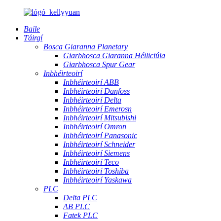
Baile
Táirgí
Bosca Giaranna Planetary
Giarbhosca Giaranna Héiliciúla
Giarbhosca Spur Gear
Inbhéirteoirí
Inbhéirteoirí ABB
Inbhéirteoirí Danfoss
Inbhéirteoirí Delta
Inbhéirteoirí Emerosn
Inbhéirteoirí Mitsubishi
Inbhéirteoirí Omron
Inbhéirteoirí Panasonic
Inbhéirteoirí Schneider
Inbhéirteoirí Siemens
Inbhéirteoirí Teco
Inbhéirteoirí Toshiba
Inbhéirteoirí Yaskawa
PLC
Delta PLC
AB PLC
Fatek PLC