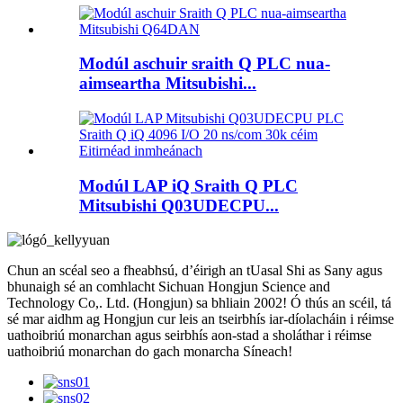
Modúl aschuir sraith Q PLC nua-
aimseartha Mitsubishi...
Modúl LAP iQ Sraith Q PLC
Mitsubishi Q03UDECPU...
Chun an scéal seo a fheabhsú, d’éirigh an tUasal Shi as Sany agus
bhunaigh sé an comhlacht Sichuan Hongjun Science and
Technology Co,. Ltd. (Hongjun) sa bhliain 2002! Ó thús an scéil, tá
sé mar aidhm ag Hongjun cur leis an tseirbhís iar-díolacháin i réimse
uathoibriú monarchan agus seirbhís aon-stad a sholáthar i réimse
uathoibriú monarchan do gach monarcha Síneach!