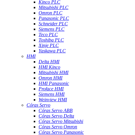
Kinco PLC
Mitsubishi PLC
Omron PLC
Panasonic PLC
Schneider PLC
Siemens PLC
Teco PLC
Toshiba PLC
Xinje PLC
Yaskawa PLC
HMI
Delta HMI
HMI Kinco
Mitsubishi HMI
Omron HMI
HMI Panasonic
Proface HMI
Siemens HMI
Weinview HMI
Córas Servo
Córas Servo ABB
Córas Servo Delta
Córas Servo Mitsubishi
Córas Servo Omron
Córas Servo Panasonic