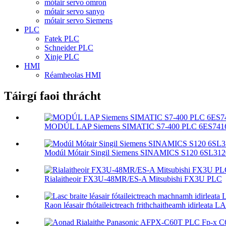
mótair servo omron
mótair servo sanyo
mótair servo Siemens
PLC
Fatek PLC
Schneider PLC
Xinje PLC
HMI
Réamheolas HMI
Táirgí faoi thrácht
MODÚL LAP Siemens SIMATIC S7-400 PLC 6ES7416-
Modúl Mótair Singil Siemens SINAMICS S120 6SL3120
Rialaitheoir FX3U-48MR/ES-A Mitsubishi FX3U PLC
Raon léasair fhótaileictreach frithchaitheamh idirleata