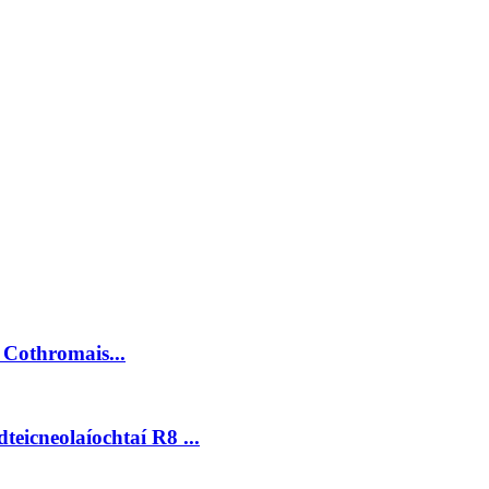
Cothromais...
eicneolaíochtaí R8 ...