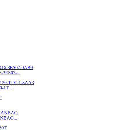
3ES07-...
-1T...
 LANBAO...