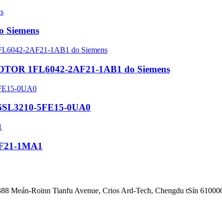
o Siemens
OTOR 1FL6042-2AF21-1AB1 do Siemens
s 6SL3210-5FE15-0UA0
AF21-1MA1
1388 Meán-Roinn Tianfu Avenue, Crios Ard-Tech, Chengdu tSín 61000