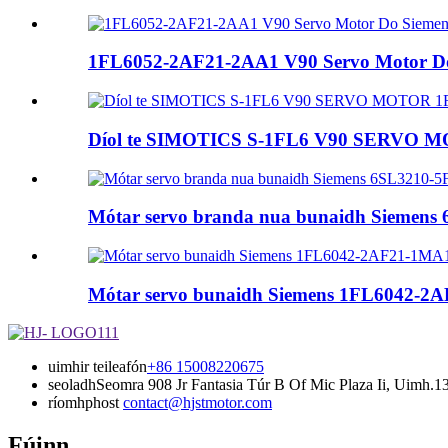
1FL6052-2AF21-2AA1 V90 Servo Motor D
Díol te SIMOTICS S-1FL6 V90 SERVO M
Mótar servo branda nua bunaidh Siemen
Mótar servo bunaidh Siemens 1FL6042-2
uimhir teileafón
+86 15008220675
seoladh
Seomra 908 Jr Fantasia Túr B Of Mic Plaza Ii, Uimh.
ríomhphost
contact@hjstmotor.com
Fúinn