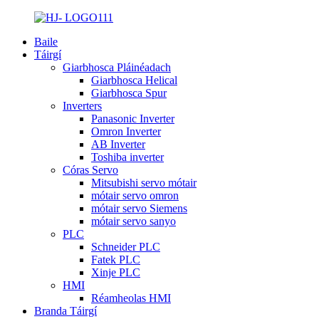
Baile
Táirgí
Giarbhosca Pláinéadach
Giarbhosca Helical
Giarbhosca Spur
Inverters
Panasonic Inverter
Omron Inverter
AB Inverter
Toshiba inverter
Córas Servo
Mitsubishi servo mótair
mótair servo omron
mótair servo Siemens
mótair servo sanyo
PLC
Schneider PLC
Fatek PLC
Xinje PLC
HMI
Réamheolas HMI
Branda Táirgí