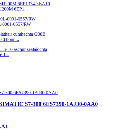
SU200M 6EP1...
90L-0001-0557/RW
ad bonn...
 1...
íl SIMATIC S7-300 6ES7390-1AJ30-0AA0
AA1