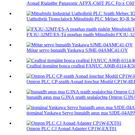
Aonad Rialaithe Panasonic AFPX-C60T PLC Fp-x C60
Uathoibriú Tionsclaíoch Mitsubishi PLC Melsec IQ-R Ser
FX3U-32MT/ES-Tá praghas maith Mitsubishi FX3U-32
Mótar servo bunaidh Yaskawa SJME-04AMC41-OY
Ceallraí tiomáint bosca ceallraí FANUC A06B-6114-K5
Omron PLC CP-sraith Aonad Ionchur Modúl CP1W-8
bunaidh agus nua G3NA sraith sealaíochta Omron G3N
tiománaí Yaskawa Servo bunaidh agus nua SJDE-04A
Omron PLC CJ Aonad Adapter CP1W-EXT01