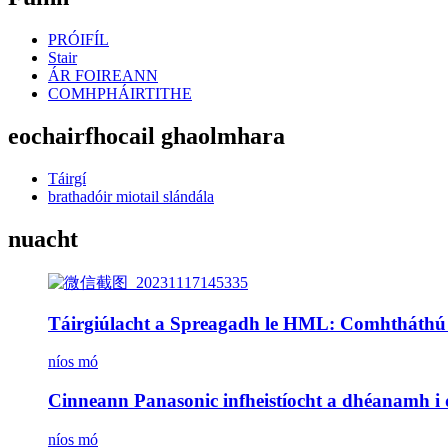
PRÓIFÍL
Stair
ÁR FOIREANN
COMHPHÁIRTITHE
eochairfhocail ghaolmhara
Táirgí
brathadóir miotail slándála
nuacht
Táirgiúlacht a Spreagadh le HML: Comhtháthú 
níos mó
Cinneann Panasonic infheistíocht a dhéanamh i dt
níos mó