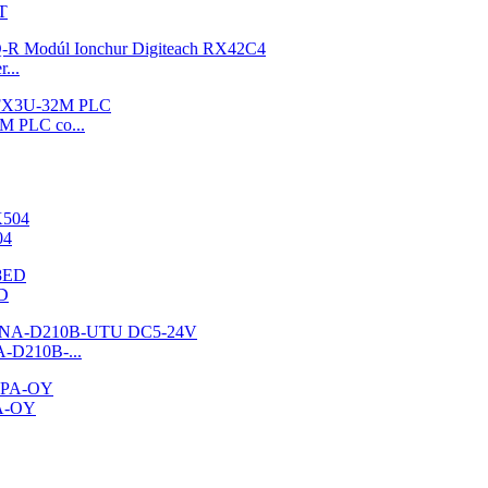
T
...
M PLC co...
04
ED
A-D210B-...
PA-OY