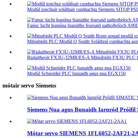
Modúl ionchuir soláthair cumhachta Siemens SITOP P
Fanuc lucht leanúna fuaraithe fearsaid uathoibríoch A
Mitsubishi PLC Modúl Q Sraith Soláthraí cumhachta aon
Rialaitheoir FX3U-32MR/ES-A Mitsubishi FX3U PLC le
Modúl Schneider PLC bunaidh agus nua EGX150
mótair servo Siemens
Siemens Nua agus Bunaidh Iarnród Próif
Mótar servo SIEMENS 1FL6052-2AF21-2