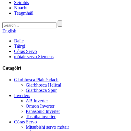
Seirbhís
Nuacht
Teagmháil
English
Baile
Táirgí
Córas Servo
mótair servo Siemens
Catagóirí
Giarbhosca Pláinéadach
Giarbhosca Helical
Giarbhosca Spur
Inverters
AB Inverter
Omron Inverter
Panasonic Inverter
Toshiba inverter
Córas Servo
Mitsubishi servo mótair