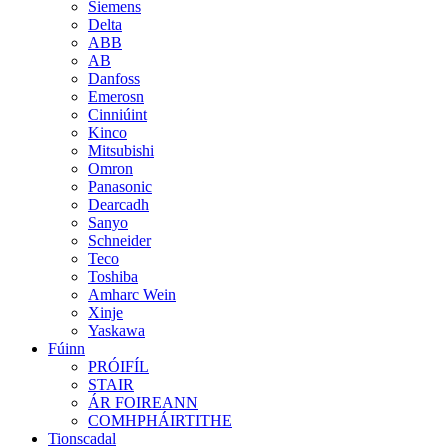
Siemens
Delta
ABB
AB
Danfoss
Emerosn
Cinniúint
Kinco
Mitsubishi
Omron
Panasonic
Dearcadh
Sanyo
Schneider
Teco
Toshiba
Amharc Wein
Xinje
Yaskawa
Fúinn
PRÓIFÍL
STAIR
ÁR FOIREANN
COMHPHÁIRTITHE
Tionscadal