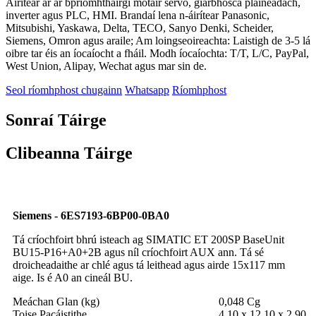
Áirítear ar ár bpríomhtháirgí mótair servo, giarbhosca pláinéadach,
inverter agus PLC, HMI. Brandaí lena n-áirítear Panasonic,
Mitsubishi, Yaskawa, Delta, TECO, Sanyo Denki, Scheider,
Siemens, Omron agus araile; Am loingseoireachta: Laistigh de 3-5 lá
oibre tar éis an íocaíocht a fháil. Modh íocaíochta: T/T, L/C, PayPal,
West Union, Alipay, Wechat agus mar sin de.
Seol ríomhphost chugainn
Whatsapp
Ríomhphost
Sonraí Táirge
Clibeanna Táirge
Siemens - 6ES7193-6BP00-0BA0
Tá críochfoirt bhrú isteach ag SIMATIC ET 200SP BaseUnit
BU15-P16+A0+2B agus níl críochfoirt AUX ann. Tá sé
droicheadaithe ar chlé agus tá leithead agus airde 15x117 mm
aige. Is é A0 an cineál BU.
Meáchan Glan (kg)
0,048 Cg
Toise Pacáistithe
4.10 x 12.10 x 2.90