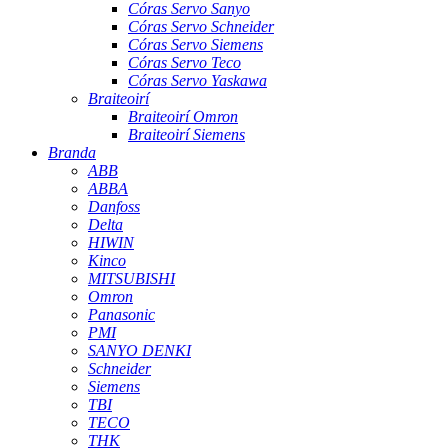
Córas Servo Sanyo
Córas Servo Schneider
Córas Servo Siemens
Córas Servo Teco
Córas Servo Yaskawa
Braiteoirí
Braiteoirí Omron
Braiteoirí Siemens
Branda
ABB
ABBA
Danfoss
Delta
HIWIN
Kinco
MITSUBISHI
Omron
Panasonic
PMI
SANYO DENKI
Schneider
Siemens
TBI
TECO
THK