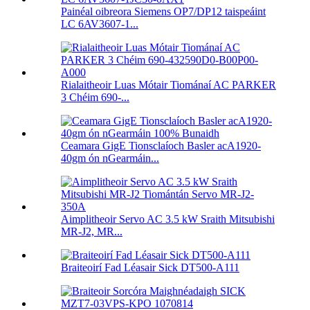
Painéal oibreora Siemens OP7/DP12 taispeáint
LC 6AV3607-1...
Rialaitheoir Luas Mótair Tiománaí AC PARKER
3 Chéim 690-...
Ceamara GigE Tionsclaíoch Basler acA1920-
40gm ón nGearmáin...
Aimplitheoir Servo AC 3.5 kW Sraith Mitsubishi
MR-J2, MR...
Braiteoirí Fad Léasair Sick DT500-A111