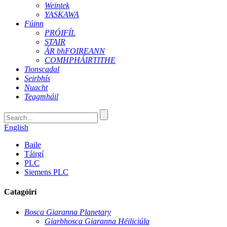
Weintek
YASKAWA
Fúinn
PRÓIFÍL
STAIR
ÁR bhFOIREANN
COMHPHÁIRTITHE
Tionscadal
Seirbhís
Nuacht
Teagmháil
English
Baile
Táirgí
PLC
Siemens PLC
Catagóirí
Bosca Giaranna Planetary
Giarbhosca Giaranna Héiliciúla