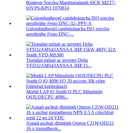
Braiteoir Sorcóra Maighnéadaigh SICK MZT7-
03VPS-KPO 1070814
Gníomhaitheoirí caighdeánacha ISO sorcóra
aeroibrithe Festo DNC-...
Tiomáint mótair ac inverter Delta
VFD32AMS43ANSAA 3HP 15...
Modúl LAP iQ Sraith Q PLC Mitsubishi
Q03UDECPU 4096...
Aonad aschuir dhigitigh Omron CJ1W-OD211
16 x trasraitheoir...