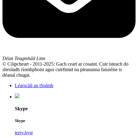
Déan Teagmháil Linn
© Cóipcheart - 2011-2025: Gach ceart ar cosaint. Cuir isteach do
sheoladh ríomhphoist agus cuirfimid na pleananna faisnéise is
déanaí chugat.
Léarscáil an tSuímh
Skype
Skype
terry.hyst