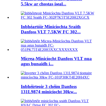
5.5kw ar chostas íseal...
Inbhéartóir Minicíochta Sraith
Danfoss VLT 7.5KW FC 302...
Micrea-Minicíocht Danfoss VLT nua
agus bunaidh i...
Inbhéirteoir 3 chéim Danfoss
131L9874 minicíocht 30kw...