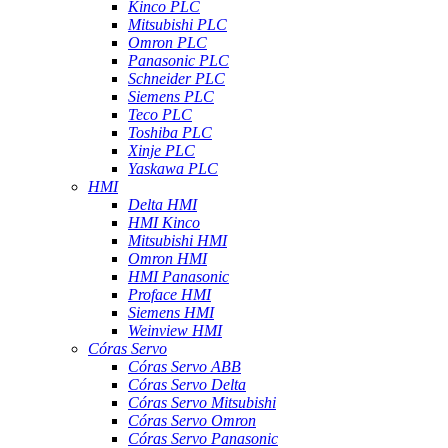
Kinco PLC
Mitsubishi PLC
Omron PLC
Panasonic PLC
Schneider PLC
Siemens PLC
Teco PLC
Toshiba PLC
Xinje PLC
Yaskawa PLC
HMI
Delta HMI
HMI Kinco
Mitsubishi HMI
Omron HMI
HMI Panasonic
Proface HMI
Siemens HMI
Weinview HMI
Córas Servo
Córas Servo ABB
Córas Servo Delta
Córas Servo Mitsubishi
Córas Servo Omron
Córas Servo Panasonic