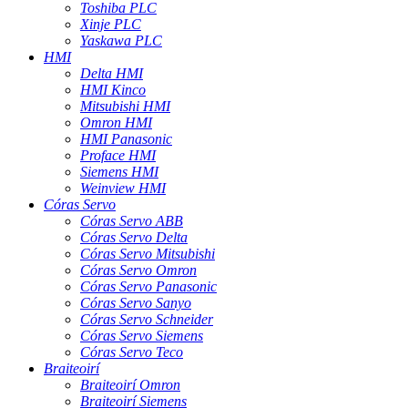
Toshiba PLC
Xinje PLC
Yaskawa PLC
HMI
Delta HMI
HMI Kinco
Mitsubishi HMI
Omron HMI
HMI Panasonic
Proface HMI
Siemens HMI
Weinview HMI
Córas Servo
Córas Servo ABB
Córas Servo Delta
Córas Servo Mitsubishi
Córas Servo Omron
Córas Servo Panasonic
Córas Servo Sanyo
Córas Servo Schneider
Córas Servo Siemens
Córas Servo Teco
Braiteoirí
Braiteoirí Omron
Braiteoirí Siemens