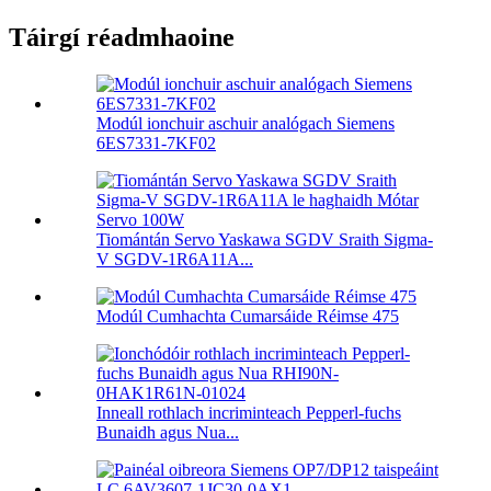
Táirgí réadmhaoine
Modúl ionchuir aschuir analógach Siemens
6ES7331-7KF02
Tiomántán Servo Yaskawa SGDV Sraith Sigma-
V SGDV-1R6A11A...
Modúl Cumhachta Cumarsáide Réimse 475
Inneall rothlach incriminteach Pepperl-fuchs
Bunaidh agus Nua...