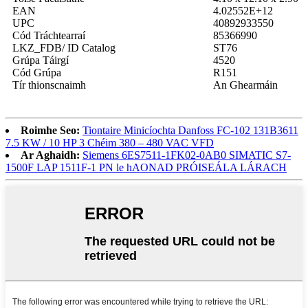
EAN
4.02552E+12
UPC
40892933550
Cód Tráchtearraí
85366990
LKZ_FDB/ ID Catalog
ST76
Grúpa Táirgí
4520
Cód Grúpa
R151
Tír thionscnaimh
An Ghearmáin
Roimhe Seo:
Tiontaire Minicíochta Danfoss FC-102 131B3611
7.5 KW / 10 HP 3 Chéim 380 – 480 VAC VFD
Ar Aghaidh:
Siemens 6ES7511-1FK02-0AB0 SIMATIC S7-
1500F LAP 1511F-1 PN le hAONAD PRÓISEÁLA LÁRACH