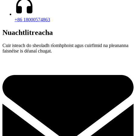
+86 18000574863
Nuachtlitreacha
Cuir isteach do sheoladh ríomhphoist agus cuirfimid na pleananna
faisnéise is déanaí chugat.