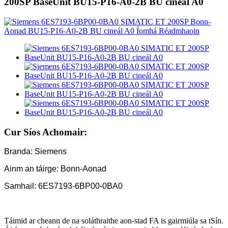
200SP BaseUnit BU15-P16-A0-2B BU cineál A0
Cur Síos Achomair:
Branda: Siemens
Ainm an táirge: Bonn-Aonad
Samhail: 6ES7193-6BP00-0BA0
Táimid ar cheann de na soláthraithe aon-stad FA is gairmiúla sa tSín.