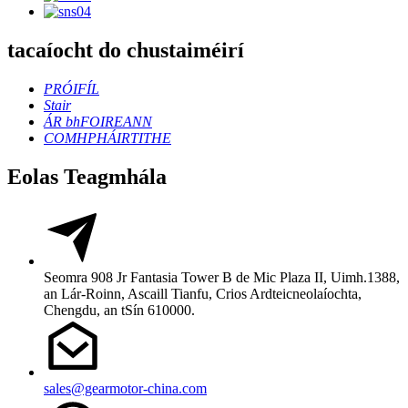
tacaíocht do chustaiméirí
PRÓIFÍL
Stair
ÁR bhFOIREANN
COMHPHÁIRTITHE
Eolas Teagmhála
Seomra 908 Jr Fantasia Tower B de Mic Plaza II, Uimh.1388,
an Lár-Roinn, Ascaill Tianfu, Crios Ardteicneolaíochta,
Chengdu, an tSín 610000.
sales@gearmotor-china.com