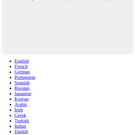
English
French
German
Portuguese
Spanish
Russian
Japanese
Korean
Arabic
Irish
Greek
Turkish
Italian
Danish