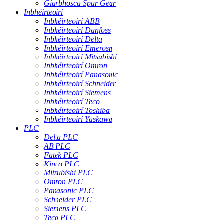
Giarbhosca Spur Gear
Inbhéirteoirí
Inbhéirteoirí ABB
Inbhéirteoirí Danfoss
Inbhéirteoirí Delta
Inbhéirteoirí Emerosn
Inbhéirteoirí Mitsubishi
Inbhéirteoirí Omron
Inbhéirteoirí Panasonic
Inbhéirteoirí Schneider
Inbhéirteoirí Siemens
Inbhéirteoirí Teco
Inbhéirteoirí Toshiba
Inbhéirteoirí Yaskawa
PLC
Delta PLC
AB PLC
Fatek PLC
Kinco PLC
Mitsubishi PLC
Omron PLC
Panasonic PLC
Schneider PLC
Siemens PLC
Teco PLC