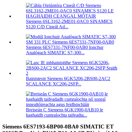
Siemens 6SL3162-2ME01-0AC0 SINAMICS
S120 C/D Cineál Ad...
Siemens 6ES7331-7NF00-0AB0 Ionchur
Analógach SIMATIC S7-300...
Bainisteoir Siemens 6GK5206-2BS00-2AC2
SCALANCE XC206-2SFP...
Breiseán C Siemens 6GK1900-0AB10 le
haghaidh cumraíochta taifeadta...
Siemens 6ES7193-6BP00-0BA0 SIMATIC ET