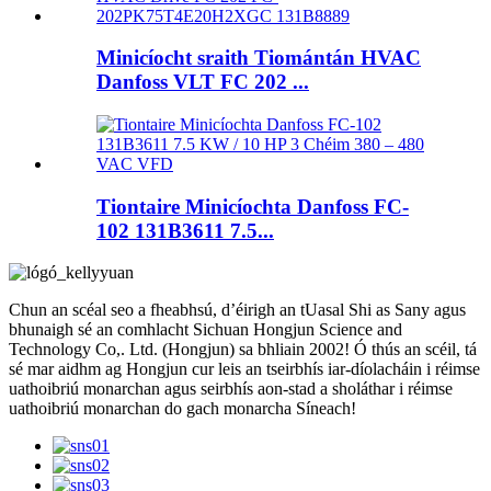
Minicíocht sraith Tiomántán HVAC
Danfoss VLT FC 202 ...
Tiontaire Minicíochta Danfoss FC-
102 131B3611 7.5...
Chun an scéal seo a fheabhsú, d’éirigh an tUasal Shi as Sany agus
bhunaigh sé an comhlacht Sichuan Hongjun Science and
Technology Co,. Ltd. (Hongjun) sa bhliain 2002! Ó thús an scéil, tá
sé mar aidhm ag Hongjun cur leis an tseirbhís iar-díolacháin i réimse
uathoibriú monarchan agus seirbhís aon-stad a sholáthar i réimse
uathoibriú monarchan do gach monarcha Síneach!