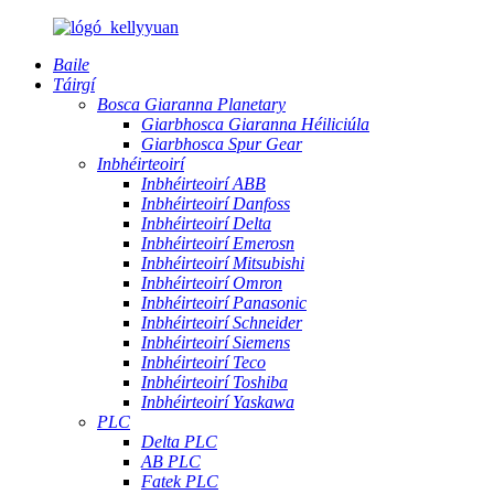
Baile
Táirgí
Bosca Giaranna Planetary
Giarbhosca Giaranna Héiliciúla
Giarbhosca Spur Gear
Inbhéirteoirí
Inbhéirteoirí ABB
Inbhéirteoirí Danfoss
Inbhéirteoirí Delta
Inbhéirteoirí Emerosn
Inbhéirteoirí Mitsubishi
Inbhéirteoirí Omron
Inbhéirteoirí Panasonic
Inbhéirteoirí Schneider
Inbhéirteoirí Siemens
Inbhéirteoirí Teco
Inbhéirteoirí Toshiba
Inbhéirteoirí Yaskawa
PLC
Delta PLC
AB PLC
Fatek PLC