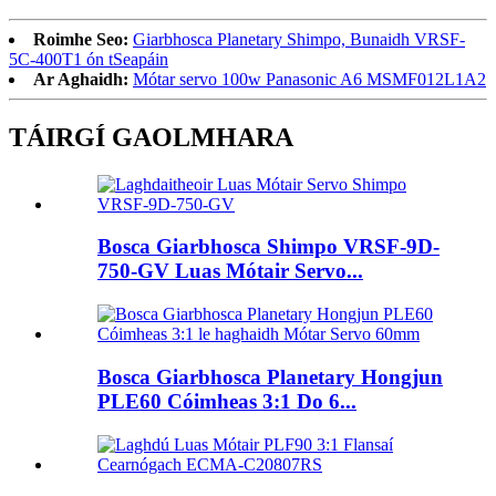
Roimhe Seo:
Giarbhosca Planetary Shimpo, Bunaidh VRSF-
5C-400T1 ón tSeapáin
Ar Aghaidh:
Mótar servo 100w Panasonic A6 MSMF012L1A2
TÁIRGÍ GAOLMHARA
Bosca Giarbhosca Shimpo VRSF-9D-
750-GV Luas Mótair Servo...
Bosca Giarbhosca Planetary Hongjun
PLE60 Cóimheas 3:1 Do 6...