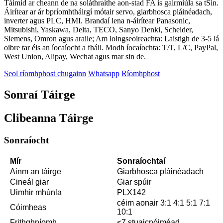
Táimid ar cheann de na soláthraithe aon-stad FA is gairmiúla sa tSín.
Áirítear ar ár bpríomhtháirgí mótair servo, giarbhosca pláinéadach,
inverter agus PLC, HMI. Brandaí lena n-áirítear Panasonic,
Mitsubishi, Yaskawa, Delta, TECO, Sanyo Denki, Scheider,
Siemens, Omron agus araile; Am loingseoireachta: Laistigh de 3-5 lá
oibre tar éis an íocaíocht a fháil. Modh íocaíochta: T/T, L/C, PayPal,
West Union, Alipay, Wechat agus mar sin de.
Seol ríomhphost chugainn
Whatsapp
Ríomhphost
Sonraí Táirge
Clibeanna Táirge
Sonraíocht
Mír
Sonraíochtaí
Ainm an táirge
Giarbhosca pláinéadach
Cineál giar
Giar spúir
Uimhir mhúnla
PLX142
céim aonair 3:1 4:1 5:1 7:1
Cóimheas
10:1
Frithghníomh
<7 stuaicnóiméad