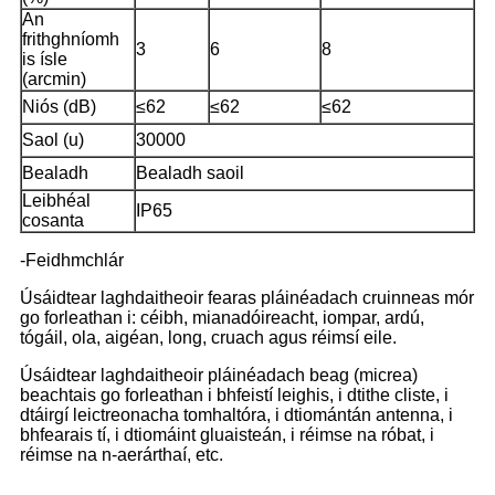
An
frithghníomh
3
6
8
is ísle
(arcmin)
Niós (dB)
≤62
≤62
≤62
Saol (u)
30000
Bealadh
Bealadh saoil
Leibhéal
IP65
cosanta
-Feidhmchlár
Úsáidtear laghdaitheoir fearas pláinéadach cruinneas mór
go forleathan i: céibh, mianadóireacht, iompar, ardú,
tógáil, ola, aigéan, long, cruach agus réimsí eile.
Úsáidtear laghdaitheoir pláinéadach beag (micrea)
beachtais go forleathan i bhfeistí leighis, i dtithe cliste, i
dtáirgí leictreonacha tomhaltóra, i dtiomántán antenna, i
bhfearais tí, i dtiomáint gluaisteán, i réimse na róbat, i
réimse na n-aerárthaí, etc.