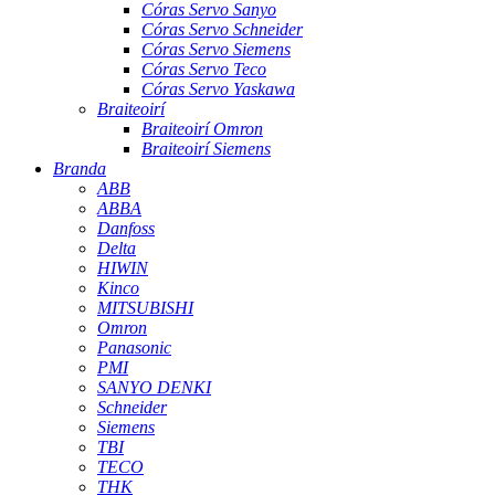
Córas Servo Sanyo
Córas Servo Schneider
Córas Servo Siemens
Córas Servo Teco
Córas Servo Yaskawa
Braiteoirí
Braiteoirí Omron
Braiteoirí Siemens
Branda
ABB
ABBA
Danfoss
Delta
HIWIN
Kinco
MITSUBISHI
Omron
Panasonic
PMI
SANYO DENKI
Schneider
Siemens
TBI
TECO
THK