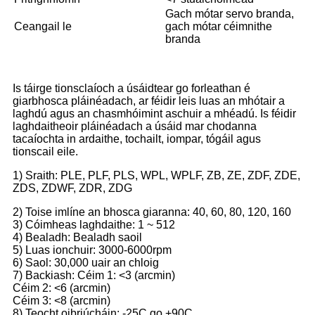
Gach mótar servo branda,
Ceangail le
gach mótar céimnithe
branda
Is táirge tionsclaíoch a úsáidtear go forleathan é
giarbhosca pláinéadach, ar féidir leis luas an mhótair a
laghdú agus an chasmhóimint aschuir a mhéadú. Is féidir
laghdaitheoir pláinéadach a úsáid mar chodanna
tacaíochta in ardaithe, tochailt, iompar, tógáil agus
tionscail eile.
1) Sraith: PLE, PLF, PLS, WPL, WPLF, ZB, ZE, ZDF, ZDE,
ZDS, ZDWF, ZDR, ZDG
2) Toise imlíne an bhosca giaranna: 40, 60, 80, 120, 160
3) Cóimheas laghdaithe: 1 ~ 512
4) Bealadh: Bealadh saoil
5) Luas ionchuir: 3000-6000rpm
6) Saol: 30,000 uair an chloig
7) Backiash: Céim 1: <3 (arcmin)
Céim 2: <6 (arcmin)
Céim 3: <8 (arcmin)
8) Teocht oibriúcháin: -25C go +90C