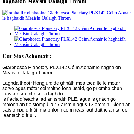
haghaidh Meaisín Ualaigh Throm
Cur Síos Achomair:
Giarbhosca Planetary PLX142 Céim Aonair le haghaidh
Meaisín Ualaigh Throm
Laghdaitheoir Hongjun: de ghnáth meaitseáilte le mótar
servo agus mótar céimnithe lena úsáid, go príomha chun
luas ard an mhótair a laghdú.
Is fiacla díreacha iad an tsraith PLE, agus is gnách go
mbíonn an t-aisiompú idir 7 arcmin agus 12 arcmin. Bíonn an
t-aisiompú difriúil má bhíonn cóimheas laghdaithe an táirge
leantach difriúil.