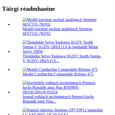
Táirgí réadmhaoine
Modúl ionchuir aschuir analógach Siemens
6ES7331-7KF02
Tiomántán Servo Yaskawa SGDV Sraith Sigma-
V SGDV-1R6A11A...
Modúl Cumhachta Cumarsáide Réimse 475
Inneall rothlach incriminteach Pepperl-fuchs
Bunaidh agus Nua...