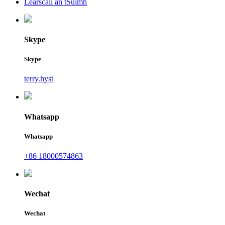
Léarscáil an tSuímh
Skype
Skype
terry.hyst
Whatsapp
Whatsapp
+86 18000574863
Wechat
Wechat