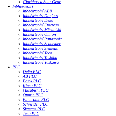
Giarbhosca Spur Gear
Inbhéirteoirí
Inbhéirteoirí ABB
Inbhéirteoirí Danfoss
Inbhéirteoirí Delta
Inbhéirteoirí Emerosn
Inbhéirteoirí Mitsubishi
Inbhéirteoirí Omron
Inbhéirteoirí Panasonic
Inbhéirteoirí Schneider
Inbhéirteoirí Siemens
Inbhéirteoirí Teco
Inbhéirteoirí Toshiba
Inbhéirteoirí Yaskawa
PLC
Delta PLC
AB PLC
Fatek PLC
Kinco PLC
Mitsubishi PLC
Omron PLC
Panasonic PLC
Schneider PLC
Siemens PLC
Teco PLC