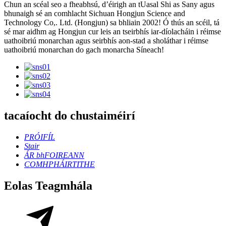
Chun an scéal seo a fheabhsú, d’éirigh an tUasal Shi as Sany agus
bhunaigh sé an comhlacht Sichuan Hongjun Science and
Technology Co,. Ltd. (Hongjun) sa bhliain 2002! Ó thús an scéil, tá
sé mar aidhm ag Hongjun cur leis an tseirbhís iar-díolacháin i réimse
uathoibriú monarchan agus seirbhís aon-stad a sholáthar i réimse
uathoibriú monarchan do gach monarcha Síneach!
tacaíocht do chustaiméirí
PRÓIFÍL
Stair
ÁR bhFOIREANN
COMHPHÁIRTITHE
Eolas Teagmhála