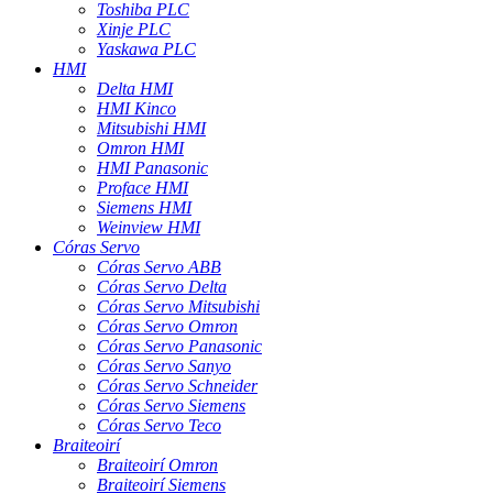
Toshiba PLC
Xinje PLC
Yaskawa PLC
HMI
Delta HMI
HMI Kinco
Mitsubishi HMI
Omron HMI
HMI Panasonic
Proface HMI
Siemens HMI
Weinview HMI
Córas Servo
Córas Servo ABB
Córas Servo Delta
Córas Servo Mitsubishi
Córas Servo Omron
Córas Servo Panasonic
Córas Servo Sanyo
Córas Servo Schneider
Córas Servo Siemens
Córas Servo Teco
Braiteoirí
Braiteoirí Omron
Braiteoirí Siemens