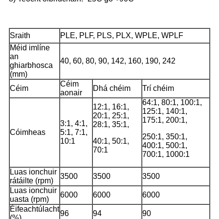
Sraith
PLE, PLF, PLS, PLX, WPLE, WPLF
Méid imlíne
an
40, 60, 80, 90, 142, 160, 190, 242
ghiarbhosca
(mm)
Céim
Céim
Dhá chéim
Trí chéim
aonair
64:1, 80:1, 100:1,
12:1, 16:1,
125:1, 140:1,
20:1, 25:1,
175:1, 200:1,
3:1, 4:1,
28:1, 35:1,
Cóimheas
5:1, 7:1,
250:1, 350:1,
10:1
40:1, 50:1,
400:1, 500:1,
70:1
700:1, 1000:1
Luas ionchuir
3500
3500
3500
rátáilte (rpm)
Luas ionchuir
6000
6000
6000
uasta (rpm)
Éifeachtúlacht
96
94
90
(%)