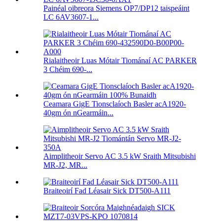
Painéal oibreora Siemens OP7/DP12 taispeáint
LC 6AV3607-1...
Rialaitheoir Luas Mótair Tiománaí AC PARKER
3 Chéim 690-...
Ceamara GigE Tionsclaíoch Basler acA1920-
40gm ón nGearmáin...
Aimplitheoir Servo AC 3.5 kW Sraith Mitsubishi
MR-J2, MR...
Braiteoirí Fad Léasair Sick DT500-A111