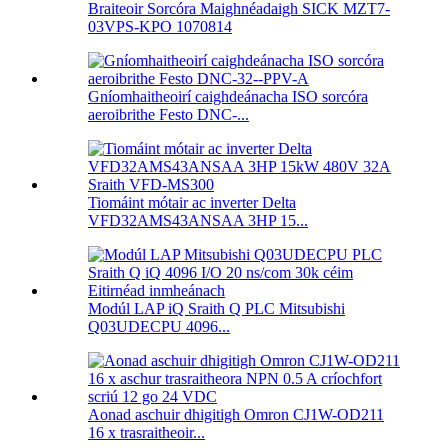
Braiteoir Sorcóra Maighnéadaigh SICK MZT7-
03VPS-KPO 1070814
Gníomhaitheoirí caighdeánacha ISO sorcóra
aeroibrithe Festo DNC-...
Tiomáint mótair ac inverter Delta
VFD32AMS43ANSAA 3HP 15...
Modúl LAP iQ Sraith Q PLC Mitsubishi
Q03UDECPU 4096...
Aonad aschuir dhigitigh Omron CJ1W-OD211
16 x trasraitheoir...