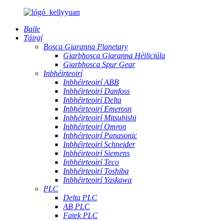
Baile
Táirgí
Bosca Giaranna Planetary
Giarbhosca Giaranna Héiliciúla
Giarbhosca Spur Gear
Inbhéirteoirí
Inbhéirteoirí ABB
Inbhéirteoirí Danfoss
Inbhéirteoirí Delta
Inbhéirteoirí Emerosn
Inbhéirteoirí Mitsubishi
Inbhéirteoirí Omron
Inbhéirteoirí Panasonic
Inbhéirteoirí Schneider
Inbhéirteoirí Siemens
Inbhéirteoirí Teco
Inbhéirteoirí Toshiba
Inbhéirteoirí Yaskawa
PLC
Delta PLC
AB PLC
Fatek PLC