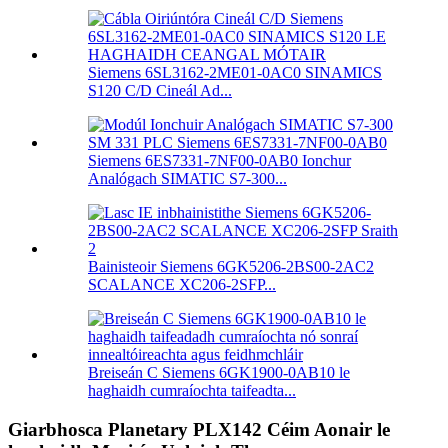
Siemens 6SL3162-2ME01-0AC0 SINAMICS
S120 C/D Cineál Ad...
Siemens 6ES7331-7NF00-0AB0 Ionchur
Analógach SIMATIC S7-300...
Bainisteoir Siemens 6GK5206-2BS00-2AC2
SCALANCE XC206-2SFP...
Breiseán C Siemens 6GK1900-0AB10 le
haghaidh cumraíochta taifeadta...
Giarbhosca Planetary PLX142 Céim Aonair le