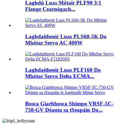
Laghdú Luas Mótair PLF90 3:1
Flange Cearnógach...
Laghdaitheoir Luas PLS60-5K Do
Mhótar Servo AC 400W
Laghdaitheoir Luas PLF160 Do
Mhótar Servo Delta ECMA...
Bosca Giarbhosca Shimpo VRSF-5C-
750-GV Déanta sa tSeapáin Do...