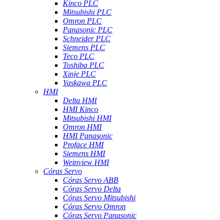
Kinco PLC
Mitsubishi PLC
Omron PLC
Panasonic PLC
Schneider PLC
Siemens PLC
Teco PLC
Toshiba PLC
Xinje PLC
Yaskawa PLC
HMI
Delta HMI
HMI Kinco
Mitsubishi HMI
Omron HMI
HMI Panasonic
Proface HMI
Siemens HMI
Weinview HMI
Córas Servo
Córas Servo ABB
Córas Servo Delta
Córas Servo Mitsubishi
Córas Servo Omron
Córas Servo Panasonic