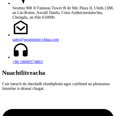
Seomra 908 Jr Fantasia Tower B de Mic Plaza II, Uimh.1388,
an Lár-Roinn, Ascaill Tianfu, Crios Ardteicneolaíochta,
Chengdu, an tSín 610000.
sales@gearmotor-china.com
+86 18000574863
Nuachtlitreacha
Cuir isteach do sheoladh ríomhphoist agus cuirfimid na pleananna
faisnéise is déanaí chugat.