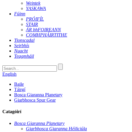
Weintek
YASKAWA
Fúinn
PRÓIFÍL
STAIR
ÁR bhFOIREANN
COMHPHÁIRTITHE
Tionscadal
Seirbhís
Nuacht
Teagmháil
English
Baile
Táirgí
Bosca Giaranna Planetary
Giarbhosca Spur Gear
Catagóirí
Bosca Giaranna Planetary
Giarbhosca Giaranna Héiliciúla